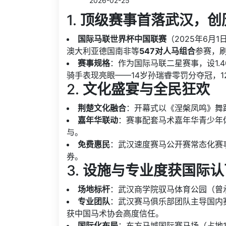
2026-02-25
1.
顶级赛事首落武汉，创
国际马联世界杯中国联赛
（2025年6月
澳大利亚德国南非等
547对人马组合
参赛，
赛事规格
：作为国际马联二星赛事，设1.4
骑手表现亮眼——14岁孙瑞睿零罚分夺冠，1
2.
文化盛宴与全民狂欢
荆楚文化融合
：开幕式以《涅槃凤鸣》舞
嘉年华联动
：赛事配套马术嘉年华青少年
与。
免费惠民
：武汉速度赛马公开赛常态化赛
券。
3.
设施与专业度获国际认
场地标杆
：武汉商学院驭马体育公园（曾承
专业团队
：武汉赛马俱乐部团队主导国内
获中国马术协会高度信任。
国际化布局
：东方马城国际赛马场（占地1