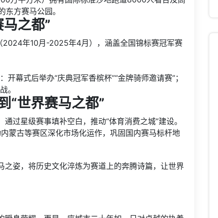
马的东方赛马公园。
赛马之都”
2024年10月-2025年4月），涵盖全国锦标赛冠军赛
7日）：开幕式后举办“庆典冠军香槟杯”“金牌骑师邀请赛”；
之战。
到“世界赛马之都”
，通过星级赛事填补空白，推动“体育消费之城”建设。
动内蒙古等赛区深化市场化运作，巩固国内赛马标杆地
马之姿，将历史文化淬炼为赛道上的奔腾诗篇，让世界