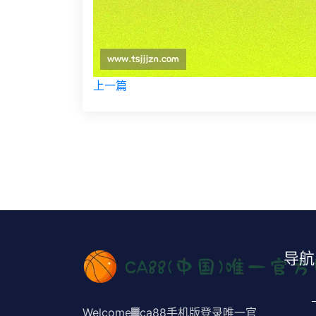
上一篇
导航
Welcome▓ca88手机版登录唯一官