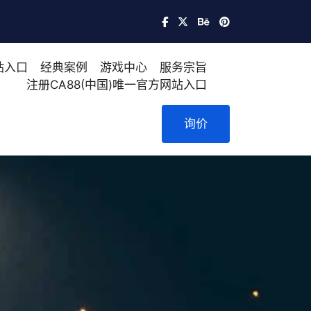
站入口
经典案例
游戏中心
服务宗旨
注册CA88(中国)唯一官方网站入口
询价