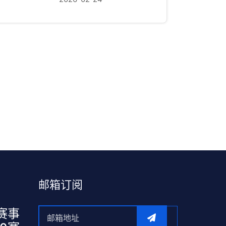
邮箱订阅
赛事