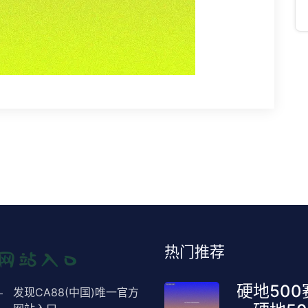
热门推荐
硬地500
发现CA88(中国)唯一官方