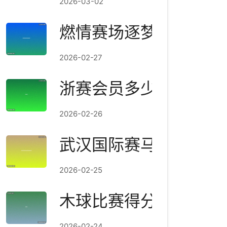
2026-03-02
燃情赛场逐梦金陵江宁
2026-02-27
浙赛会员多少钱
2026-02-26
武汉国际赛马大赛激情
2026-02-25
木球比赛得分
2026-02-24